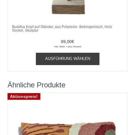
Buddha Kopf auf Ständer, aus Polyresin- Betongemisch, Holz
Sockel, Skulptur
99,00
€
*inkl. MwSt. + plus Versand!
Dieses
AUSFÜHRUNG WÄHLEN
Produkt
weist
mehrere
Varianten
Ähnliche Produkte
auf.
Die
Aktionspreis!
Optionen
können
auf
der
Produktseite
gewählt