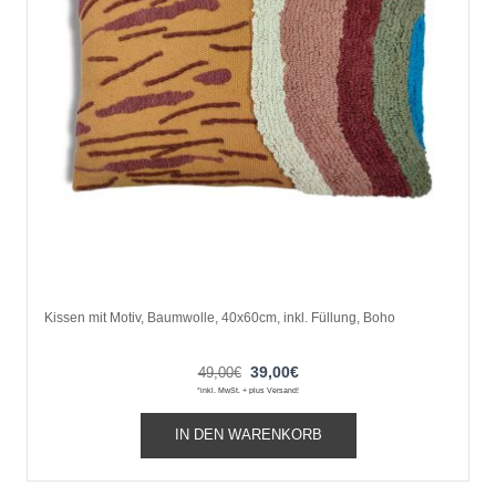
werden
Kissen mit Motiv, Baumwolle, 40x60cm, inkl. Füllung, Boho
Ursprünglicher
Aktueller
39,00
€
49,00
€
*inkl. MwSt. + plus Versand!
Preis
Preis
war:
ist:
IN DEN WARENKORB
49,00€
39,00€.