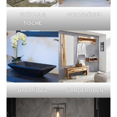
STÜHLE &
WOHNMÖBEL
TISCHE
BADMÖBEL
GARDEROBEN