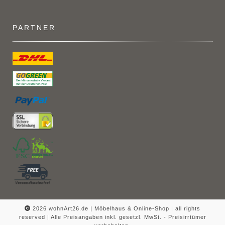
PARTNER
2026 wohnArt26.de | Möbelhaus & Online-Shop |
all rights
reserved | Alle Preisangaben inkl. gesetzl. MwSt. - Preisirrtümer