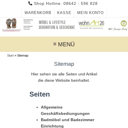
Skip
Shop Hotline: 08642 - 596 828
to
WARENKORB
KASSE
MEIN KONTO
content
MENÜ
Start
»
Sitemap
Sitemap
Hier sehen sie alle Seiten und Artikel
die diese Website beinhaltet.
Seiten
Allgemeine
Geschäftsbediungungen
Badmöbel und Badezimmer
Einrichtung