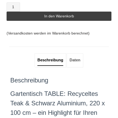
Gartentisch
TABLE:
In den Warenkorb
Recyceltes
Teak
&
(Versandkosten werden im Warenkorb berechnet)
Schwarz
Aluminium,
220
x
100
Beschreibung
Daten
cm
Menge
Beschreibung
Gartentisch TABLE: Recyceltes
Teak & Schwarz Aluminium, 220 x
100 cm – ein Highlight für Ihren