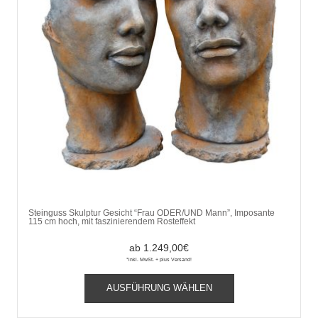
Steinguss Skulptur Gesicht “Frau ODER/UND Mann”, Imposante
115 cm hoch, mit faszinierendem Rosteffekt
ab
1.249,00
€
*inkl. MwSt. + plus Versand!
Dieses
AUSFÜHRUNG WÄHLEN
Produkt
weist