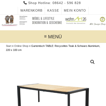
Skip
Shop Hotline: 08642 - 596 828
to
WARENKORB
KASSE
MEIN KONTO
content
MENÜ
Start
»
Online-Shop
»
Gartentisch TABLE: Recyceltes Teak & Schwarz Aluminium,
220 x 100 cm