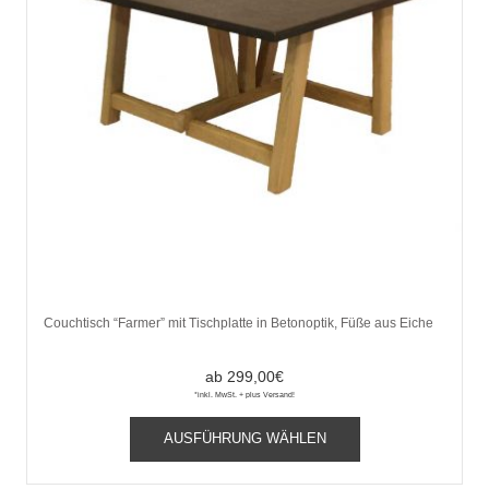
Couchtisch “Farmer” mit Tischplatte in Betonoptik, Füße aus Eiche
ab
299,00
€
*inkl. MwSt. + plus Versand!
Dieses
AUSFÜHRUNG WÄHLEN
Produkt
weist