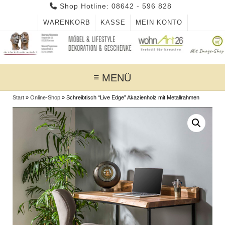
Skip
Shop Hotline: 08642 - 596 828
to
WARENKORB
KASSE
MEIN KONTO
content
MENÜ
Start
»
Online-Shop
»
Schreibtisch “Live Edge” Akazienholz mit Metallrahmen