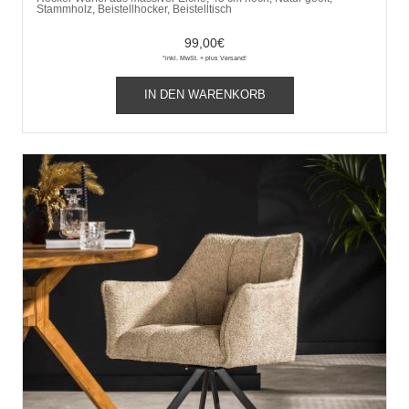
Stammholz, Beistellhocker, Beistelltisch
99,00
€
*inkl. MwSt. + plus Versand!
IN DEN WARENKORB