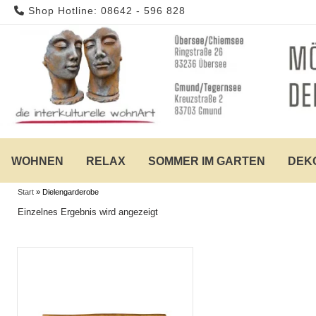
Skip
Shop Hotline: 08642 - 596 828
to
content
WOHNEN
RELAX
SOMMER IM GARTEN
DEK
Start
»
Dielengarderobe
Einzelnes Ergebnis wird angezeigt