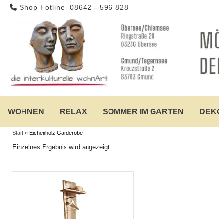
Skip
Shop Hotline: 08642 - 596 828
to
content
WOHNEN
RELAX
SOMMER IM GARTEN
DEK
Start
»
Eichenholz Garderobe
Einzelnes Ergebnis wird angezeigt