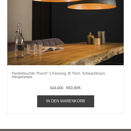
Pendelleuchte “Punch” 1-Fassung, Ø 70cm, Schwarzbraun,
Hängelampe
Ursprünglicher
Aktueller
453,60
€
504,00
€
Preis
Preis
war:
ist:
IN DEN WARENKORB
504,00€
453,60€.