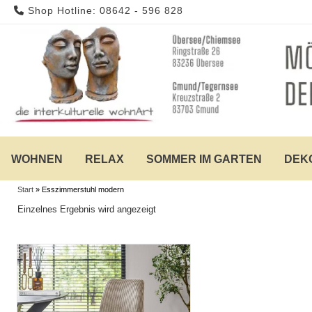
Skip
Shop Hotline: 08642 - 596 828
to
content
WOHNEN
RELAX
SOMMER IM GARTEN
DEK
Start
»
Esszimmerstuhl modern
Einzelnes Ergebnis wird angezeigt