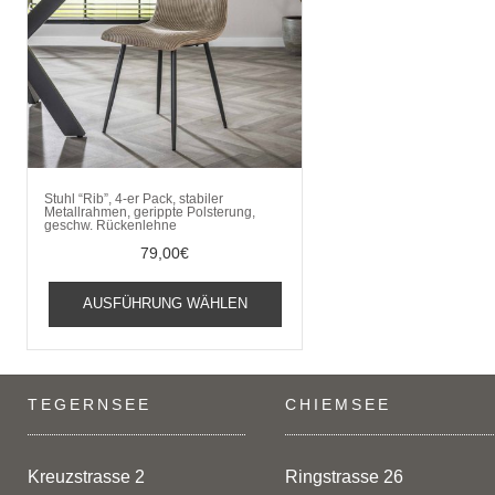
Stuhl “Rib”, 4-er Pack, stabiler
Metallrahmen, gerippte Polsterung,
geschw. Rückenlehne
79,00
€
Dieses
AUSFÜHRUNG WÄHLEN
Produkt
weist
mehrere
Varianten
TEGERNSEE
CHIEMSEE
auf.
Die
Optionen
Kreuzstrasse 2
Ringstrasse 26
können