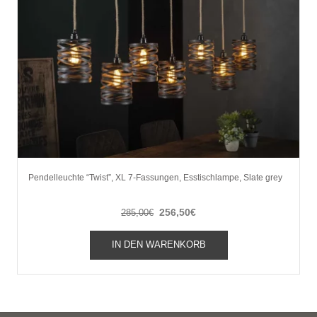
Pendelleuchte “Twist”, XL 7-Fassungen, Esstischlampe, Slate grey
Ursprünglicher
Aktueller
256,50
€
285,00
€
Preis
Preis
war:
ist:
IN DEN WARENKORB
285,00€
256,50€.