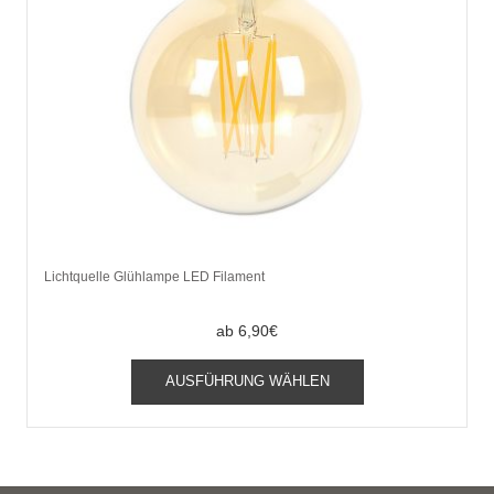
Lichtquelle Glühlampe LED Filament
ab
6,90
€
Dieses
AUSFÜHRUNG WÄHLEN
Produkt
weist
mehrere
Varianten
auf.