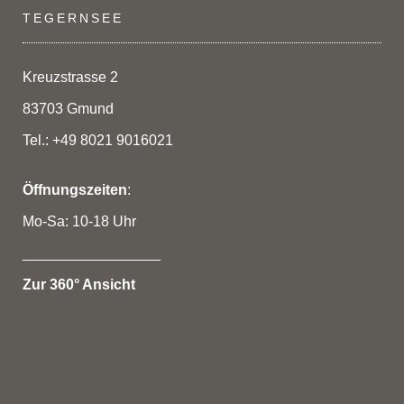
Die
TEGERNSEE
Optionen
können
auf
Kreuzstrasse 2
der
83703 Gmund
Produktseite
gewählt
Tel.: +49 8021 9016021
werden
Öffnungszeiten
:
Mo-Sa: 10-18 Uhr
_________________
Zur 360° Ansicht