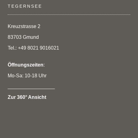
Die
TEGERNSEE
Optionen
können
auf
Kreuzstrasse 2
der
83703 Gmund
Produktseite
gewählt
Tel.: +49 8021 9016021
werden
Öffnungszeiten
:
Mo-Sa: 10-18 Uhr
_________________
Zur 360° Ansicht