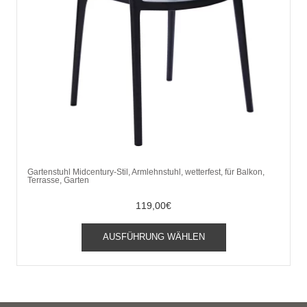
Gartenstuhl Midcentury-Stil, Armlehnstuhl, wetterfest, für Balkon,
Terrasse, Garten
119,00
€
Dieses
AUSFÜHRUNG WÄHLEN
Produkt
weist
mehrere
Varianten
auf.