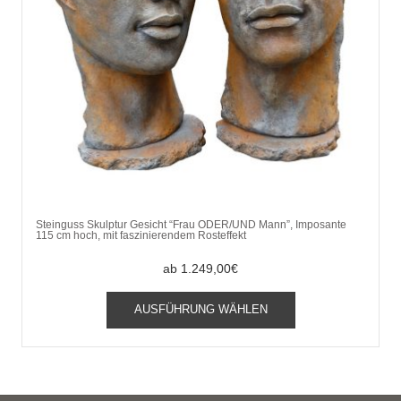
Steinguss Skulptur Gesicht “Frau ODER/UND Mann”, Imposante
115 cm hoch, mit faszinierendem Rosteffekt
ab
1.249,00
€
Dieses
AUSFÜHRUNG WÄHLEN
Produkt
weist
mehrere
Varianten
auf.