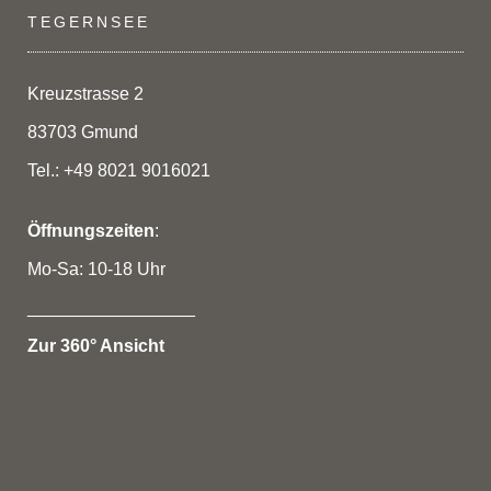
Die
TEGERNSEE
Optionen
können
auf
Kreuzstrasse 2
der
83703 Gmund
Produktseite
gewählt
Tel.: +49 8021 9016021
werden
Öffnungszeiten
:
Mo-Sa: 10-18 Uhr
_________________
Zur 360° Ansicht