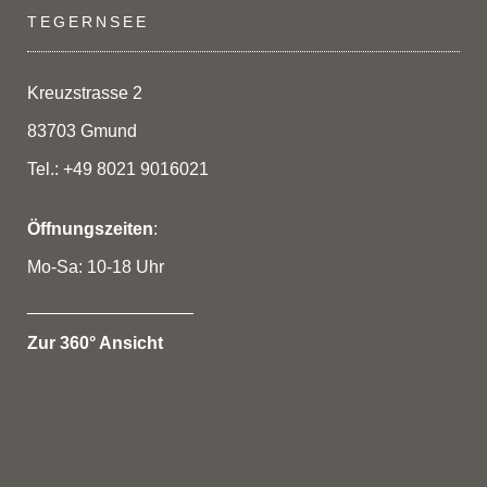
Die
TEGERNSEE
Optionen
können
auf
Kreuzstrasse 2
der
83703 Gmund
Produktseite
gewählt
Tel.: +49 8021 9016021
werden
Öffnungszeiten
:
Mo-Sa: 10-18 Uhr
_________________
Zur 360° Ansicht