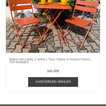
Balkon-Set 3-teilig, 2 Stühle 1 Tisch, Faltbar, in frischen Farben,
TOP ANGEBOT
345,00
€
Dieses
AUSFÜHRUNG WÄHLEN
Produkt
weist
mehrere
Varianten
auf.