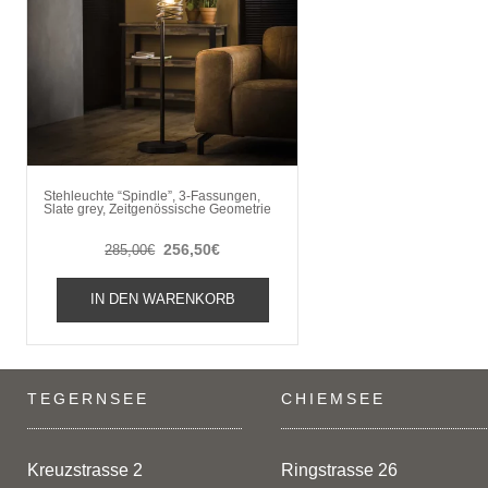
Stehleuchte “Spindle”, 3-Fassungen,
Slate grey, Zeitgenössische Geometrie
Ursprünglicher
Aktueller
256,50
€
285,00
€
Preis
Preis
war:
ist:
IN DEN WARENKORB
285,00€
256,50€.
TEGERNSEE
CHIEMSEE
Kreuzstrasse 2
Ringstrasse 26