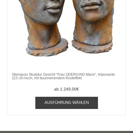
Steinguss Skulptur Gesicht “Frau ODER/UND Mann”, Imposante
115 cm hoch, mit faszinierendem Rosteffekt
ab
1.249,00
€
Dieses
AUSFÜHRUNG WÄHLEN
Produkt
weist
mehrere
Varianten
auf.