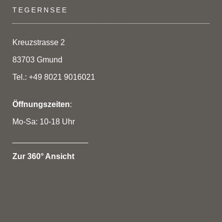
Die
TEGERNSEE
Optionen
können
auf
Kreuzstrasse 2
der
83703 Gmund
Produktseite
gewählt
Tel.: +49 8021 9016021
werden
Öffnungszeiten
:
Mo-Sa: 10-18 Uhr
_________________
Zur 360° Ansicht