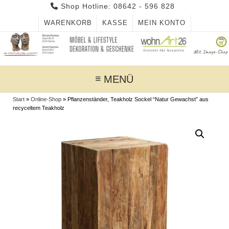
Skip
Shop Hotline: 08642 - 596 828
to
WARENKORB
KASSE
MEIN KONTO
content
MENÜ
Start
»
Online-Shop
»
Pflanzenständer, Teakholz Sockel “Natur Gewachst” aus
recyceltem Teakholz