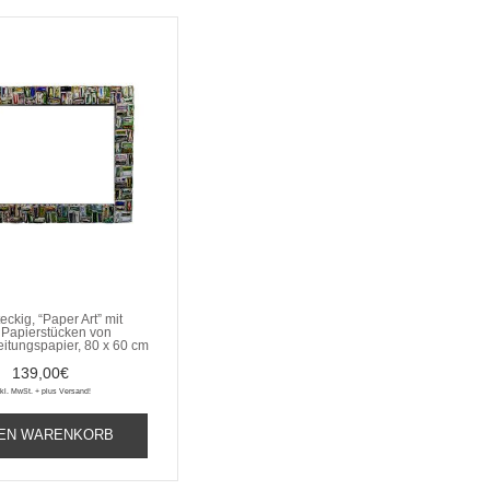
eckig, “Paper Art” mit
Papierstücken von
eitungspapier, 80 x 60 cm
139,00
€
nkl. MwSt. + plus Versand!
DEN WARENKORB