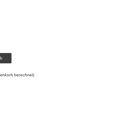
498,00€.
rb
enkorb berechnet)