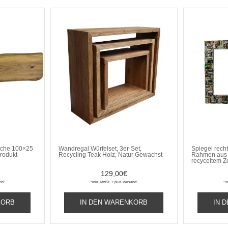
iche 100×25
Wandregal Würfelset, 3er-Set,
Spiegel recht
produkt
Recycling Teak Holz, Natur Gewachst
Rahmen aus 
recyceltem Z
129,00
€
nd!
*inkl. MwSt. + plus Versand!
*i
KORB
IN DEN WARENKORB
IN 