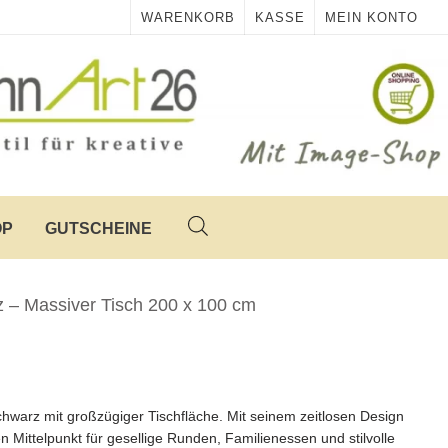
WARENKORB
KASSE
MEIN KONTO
OP
GUTSCHEINE
 – Massiver Tisch 200 x 100 cm
licher
Aktueller
Preis
chwarz mit großzügiger Tischfläche. Mit seinem zeitlosen Design
st:
en Mittelpunkt für gesellige Runden, Familienessen und stilvolle