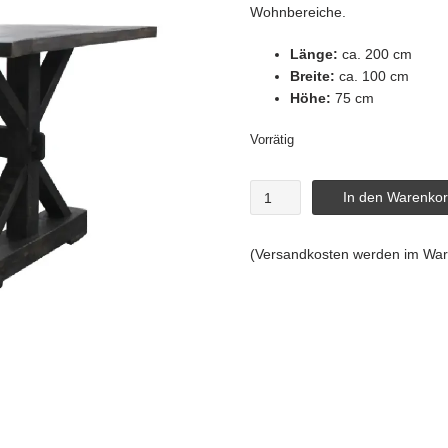
998,00€
Wohnbereiche.
Länge:
ca. 200 cm
Breite:
ca. 100 cm
Höhe:
75 cm
Vorrätig
Winzer
In den Warenko
Esstisch
Schwarz
(Versandkosten werden im War
-
Massiver
Tisch
200
x
100
cm
Menge