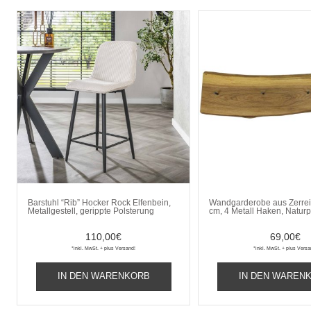
Barstuhl “Rib” Hocker Rock Elfenbein,
Wandgarderobe aus Zerre
Metallgestell, gerippte Polsterung
cm, 4 Metall Haken, Natur
110,00
€
69,00
€
*inkl. MwSt. + plus Versand!
*inkl. MwSt. + plus Versa
IN DEN WARENKORB
IN DEN WAREN