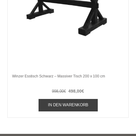
Winzer Esstisch Schwarz – Massiver Tisch 200 x 100 cm
Ursprünglicher
Aktueller
498,00
€
998,00
€
Preis
Preis
war:
ist:
IN DEN WARENKORB
998,00€
498,00€.