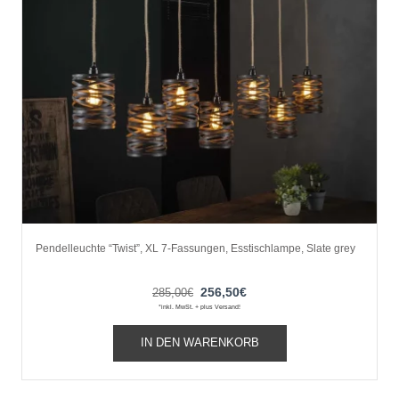
Pendelleuchte “Twist”, XL 7-Fassungen, Esstischlampe, Slate grey
Ursprünglicher
Aktueller
256,50
€
285,00
€
*inkl. MwSt. + plus Versand!
Preis
Preis
war:
ist:
IN DEN WARENKORB
285,00€
256,50€.