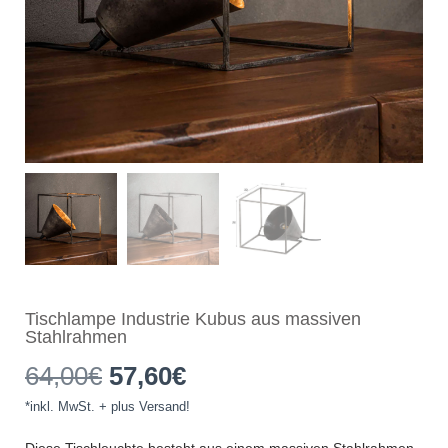
Tischlampe Industrie Kubus aus massiven
Stahlrahmen
Ursprünglicher
Aktueller
64,00
€
57,60
€
*inkl. MwSt. + plus Versand!
Preis
Preis
Diese Tischleuchte besteht aus einem massiven Stahlrahmen.