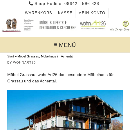
Skip
Shop Hotline: 08642 - 596 828
to
WARENKORB
KASSE
MEIN KONTO
content
MENÜ
Start
»
Möbel Grassau, Möbelhaus im Achental
BY
WOHNART26
Möbel Grassau,
wohnArt26
das besondere Möbelhaus für
Grassau
und das
Achental
.