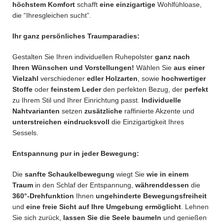
höchstem Komfort
schafft
eine einzigartige
Wohlfühloase,
die “Ihresgleichen sucht”.
Ihr ganz persönliches Traumparadies:
Gestalten Sie Ihren individuellen Ruhepolster
ganz nach
Ihren Wünschen und Vorstellungen!
Wählen Sie
aus einer
Vielzahl
verschiedener
edler Holzarten
, sowie
hochwertiger
Stoffe
oder
feinstem Leder
den perfekten Bezug, der
perfekt
zu Ihrem Stil und Ihrer Einrichtung passt.
Individuelle
Nahtvarianten
setzen
zusätzliche
raffinierte Akzente und
unterstreichen eindrucksvoll
die Einzigartigkeit Ihres
Sessels.
Entspannung pur in jeder Bewegung:
Die
sanfte Schaukelbewegung
wiegt Sie
wie in einem
Traum
in den Schlaf der Entspannung,
währenddessen
die
360°-Drehfunktion
Ihnen
ungehinderte Bewegungsfreiheit
und
eine freie Sicht auf Ihre Umgebung ermöglicht
. Lehnen
Sie sich zurück,
lassen Sie die Seele baumeln
und genießen