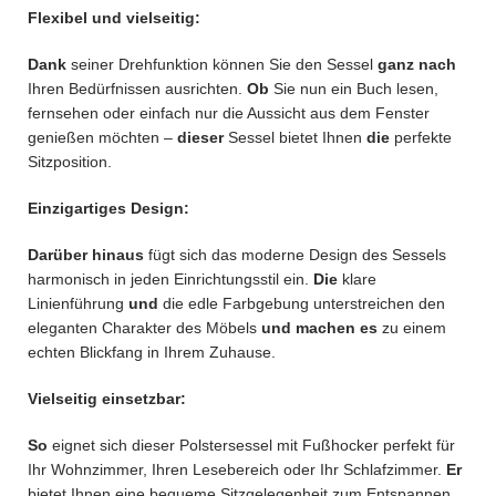
Flexibel und vielseitig:
Dank
seiner Drehfunktion können Sie den Sessel
ganz nach
Ihren Bedürfnissen ausrichten.
Ob
Sie nun ein Buch lesen,
fernsehen oder einfach nur die Aussicht aus dem Fenster
genießen möchten –
dieser
Sessel bietet Ihnen
die
perfekte
Sitzposition.
Einzigartiges Design:
Darüber hinaus
fügt sich das moderne Design des Sessels
harmonisch in jeden Einrichtungsstil ein.
Die
klare
Linienführung
und
die edle Farbgebung unterstreichen den
eleganten Charakter des Möbels
und machen es
zu einem
echten Blickfang in Ihrem Zuhause.
Vielseitig einsetzbar:
So
eignet sich dieser Polstersessel mit Fußhocker perfekt für
Ihr Wohnzimmer, Ihren Lesebereich oder Ihr Schlafzimmer.
Er
bietet Ihnen eine bequeme Sitzgelegenheit zum Entspannen,