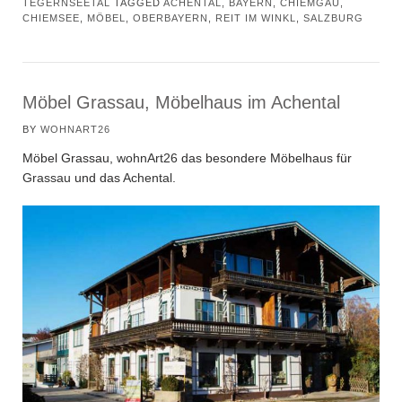
TEGERNSEETAL
TAGGED
ACHENTAL
,
BAYERN
,
CHIEMGAU
,
CHIEMSEE
,
MÖBEL
,
OBERBAYERN
,
REIT IM WINKL
,
SALZBURG
Möbel Grassau, Möbelhaus im Achental
BY
WOHNART26
Möbel Grassau,
wohnArt26
das besondere Möbelhaus für
Grassau
und das
Achental
.