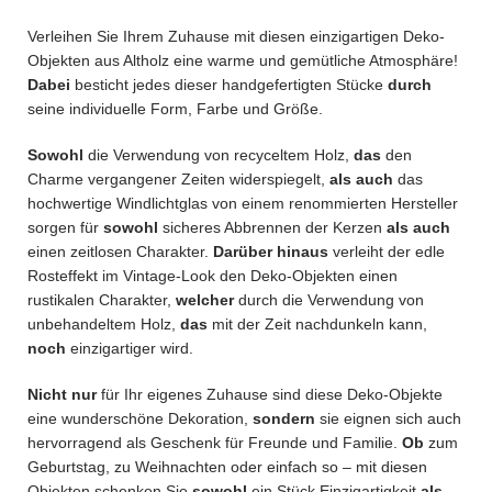
Verleihen Sie Ihrem Zuhause mit diesen einzigartigen Deko-
Objekten aus Altholz eine warme und gemütliche Atmosphäre!
Dabei
besticht jedes dieser handgefertigten Stücke
durch
seine individuelle Form, Farbe und Größe.
Sowohl
die Verwendung von recyceltem Holz,
das
den
Charme vergangener Zeiten widerspiegelt,
als auch
das
hochwertige Windlichtglas von einem renommierten Hersteller
sorgen für
sowohl
sicheres Abbrennen der Kerzen
als auch
einen zeitlosen Charakter.
Darüber hinaus
verleiht der edle
Rosteffekt im Vintage-Look den Deko-Objekten einen
rustikalen Charakter,
welcher
durch die Verwendung von
unbehandeltem Holz,
das
mit der Zeit nachdunkeln kann,
noch
einzigartiger wird.
Nicht nur
für Ihr eigenes Zuhause sind diese Deko-Objekte
eine wunderschöne Dekoration,
sondern
sie eignen sich auch
hervorragend als Geschenk für Freunde und Familie.
Ob
zum
Geburtstag, zu Weihnachten oder einfach so – mit diesen
Objekten schenken Sie
sowohl
ein Stück Einzigartigkeit
als