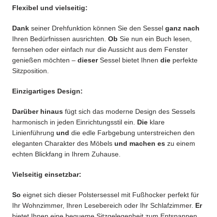
Flexibel und vielseitig:
Dank
seiner Drehfunktion können Sie den Sessel
ganz nach
Ihren Bedürfnissen ausrichten.
Ob
Sie nun ein Buch lesen,
fernsehen oder einfach nur die Aussicht aus dem Fenster
genießen möchten –
dieser
Sessel bietet Ihnen
die
perfekte
Sitzposition.
Einzigartiges Design:
Darüber hinaus
fügt sich das moderne Design des Sessels
harmonisch in jeden Einrichtungsstil ein.
Die
klare
Linienführung
und
die edle Farbgebung unterstreichen den
eleganten Charakter des Möbels
und machen es
zu einem
echten Blickfang in Ihrem Zuhause.
Vielseitig einsetzbar:
So
eignet sich dieser Polstersessel mit Fußhocker perfekt für
Ihr Wohnzimmer, Ihren Lesebereich oder Ihr Schlafzimmer.
Er
bietet Ihnen eine bequeme Sitzgelegenheit zum Entspannen,