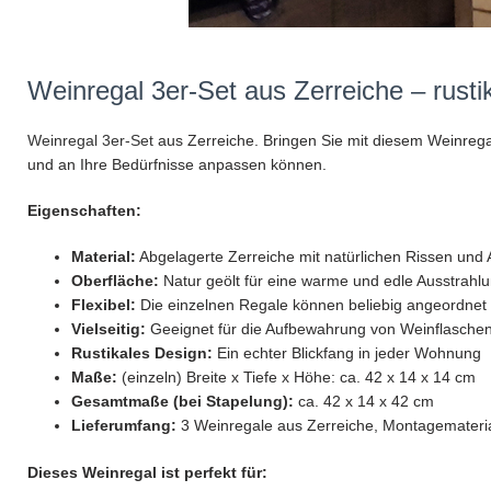
Weinregal 3er-Set aus Zerreiche – rust
Weinregal 3er-Set
aus Zerreiche. Bringen Sie mit diesem Weinregal 
und an Ihre Bedürfnisse anpassen können.
Eigenschaften:
Material:
Abgelagerte Zerreiche mit natürlichen Rissen und A
Oberfläche:
Natur geölt für eine warme und edle Ausstrahl
Flexibel:
Die einzelnen Regale können beliebig angeordnet 
Vielseitig:
Geeignet für die Aufbewahrung von Weinflasche
Rustikales Design:
Ein echter Blickfang in jeder Wohnung
Maße:
(einzeln) Breite x Tiefe x Höhe: ca. 42 x 14 x 14 cm
Gesamtmaße (bei Stapelung):
ca. 42 x 14 x 42 cm
Lieferumfang:
3 Weinregale aus Zerreiche, Montagemateri
Dieses Weinregal ist perfekt für: