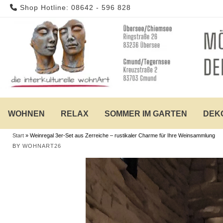
Skip
Shop Hotline: 08642 - 596 828
to
content
WOHNEN
RELAX
SOMMER IM GARTEN
DEK
Start
»
Weinregal 3er-Set aus Zerreiche – rustikaler Charme für Ihre Weinsammlung
BY
WOHNART26