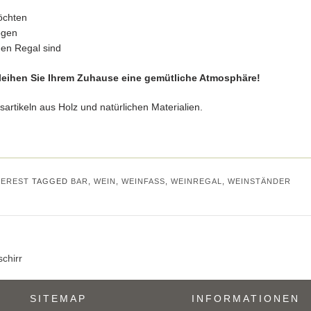
möchten
ögen
gen Regal sind
verleihen Sie Ihrem Zuhause eine gemütliche Atmosphäre!
rtikeln aus Holz und natürlichen Materialien.
TEREST
TAGGED
BAR
,
WEIN
,
WEINFASS
,
WEINREGAL
,
WEINSTÄNDER
chirr
SITEMAP
INFORMATIONEN